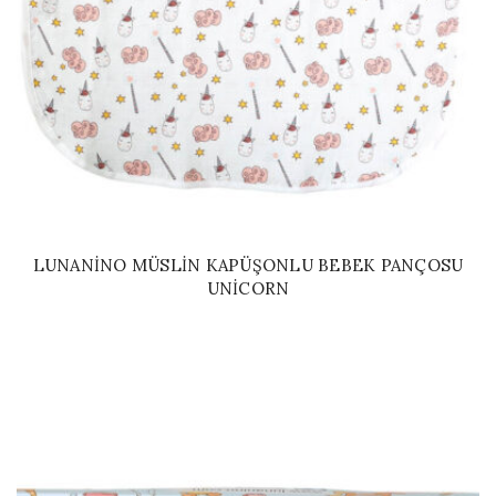
LUNANINO MÜSLIN KAPÜŞONLU BEBEK PANÇOSU
UNICORN