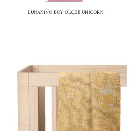
LUNANINO BOY ÖLÇER UNICORN