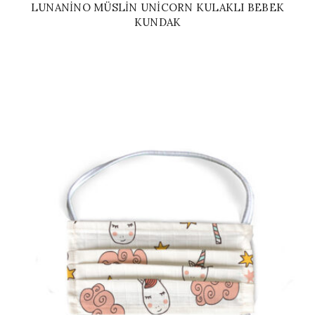
LUNANINO MÜSLIN UNICORN KULAKLI BEBEK
KUNDAK