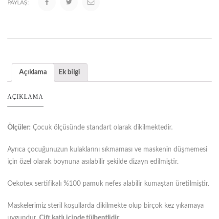
PAYLAŞ:
Açıklama
Ek bilgi
AÇIKLAMA
Ölçüler:
Çocuk ölçüsünde standart olarak dikilmektedir.
Ayrıca çocuğunuzun kulaklarını sıkmaması ve maskenin düşmemesi
için özel olarak boynuna asılabilir şekilde dizayn edilmiştir.
Oekotex sertifikalı %100 pamuk nefes alabilir kumaştan üretilmiştir.
Maskelerimiz steril koşullarda dikilmekte olup birçok kez yıkamaya
uygundur.
Çift katlı içinde tülbentlidir.