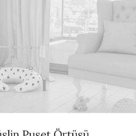
slin Puset Örtüsü