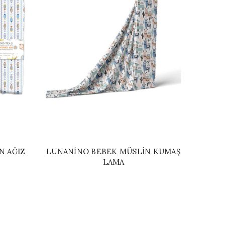
N AĞIZ
LUNANINO BEBEK MÜSLIN KUMAŞ
LUNA
T
LAMA