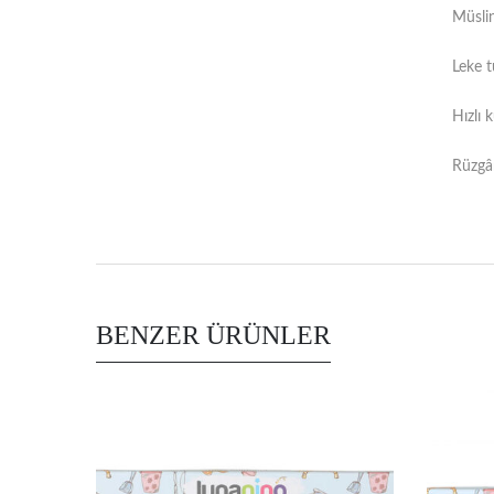
Müslin
Leke t
Hızlı 
Rüzgâr
BENZER ÜRÜNLER