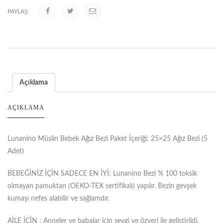
PAYLAŞ:
Açıklama
AÇIKLAMA
Lunanino Müslin Bebek Ağız Bezi Paket İçeriği: 25×25 Ağız Bezi (5
Adet)
BEBEĞİNİZ İÇİN SADECE EN İYİ: Lunanino Bezi % 100 toksik
olmayan pamuktan (OEKO-TEX sertifikalı) yapılır. Bezin gevşek
kumaşı nefes alabilir ve sağlamdır.
AİLE İÇİN : Anneler ve babalar için sevgi ve özveri ile geliştirildi.