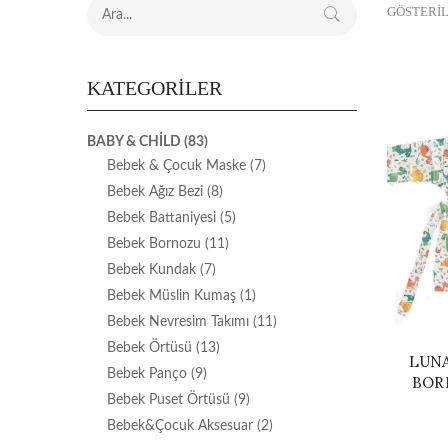
GÖSTERIL
KATEGORILER
BABY & CHILD
(83)
Bebek & Çocuk Maske
(7)
Bebek Ağız Bezi
(8)
Bebek Battaniyesi
(5)
Bebek Bornozu
(11)
Bebek Kundak
(7)
Bebek Müslin Kumaş
(1)
Bebek Nevresim Takımı
(11)
Bebek Örtüsü
(13)
LUN
Bebek Panço
(9)
BOR
Bebek Puset Örtüsü
(9)
Bebek&Çocuk Aksesuar
(2)