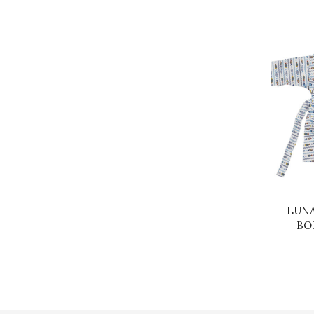
LUN
BO